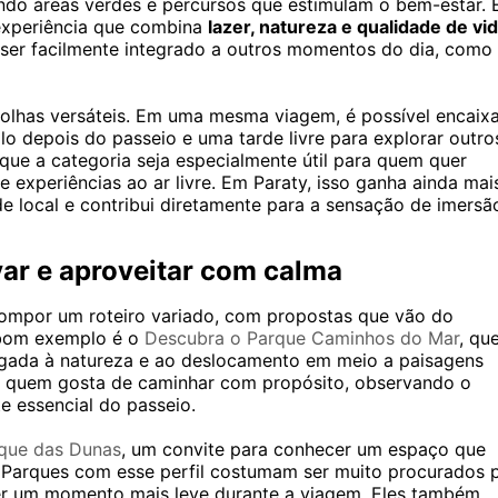
ando áreas verdes e percursos que estimulam o bem-estar.
experiência que combina
lazer, natureza e qualidade de vi
 ser facilmente integrado a outros momentos do dia, como
colhas versáteis. Em uma mesma viagem, é possível encaix
 depois do passeio e uma tarde livre para explorar outro
 que a categoria seja especialmente útil para quem quer
 experiências ao ar livre. Em Paraty, isso ganha ainda mai
e local e contribui diretamente para a sensação de imersã
ar e aproveitar com calma
compor um roteiro variado, com propostas que vão do
m bom exemplo é o
Descubra o Parque Caminhos do Mar
, qu
igada à natureza e ao deslocamento em meio a paisagens
ar quem gosta de caminhar com propósito, observando o
 essencial do passeio.
que das Dunas
, um convite para conhecer um espaço que
e. Parques com esse perfil costumam ser muito procurados 
ver um momento mais leve durante a viagem. Eles também