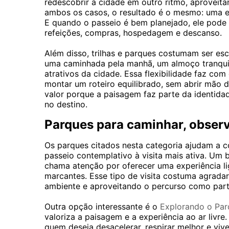
redescobrir a cidade em outro ritmo, aproveit
ambos os casos, o resultado é o mesmo: uma 
E quando o passeio é bem planejado, ele pode
refeições, compras, hospedagem e descanso.
Além disso, trilhas e parques costumam ser es
uma caminhada pela manhã, um almoço tranquilo
atrativos da cidade. Essa flexibilidade faz com
montar um roteiro equilibrado, sem abrir mão de
valor porque a paisagem faz parte da identidad
no destino.
Parques para caminhar, observ
Os parques citados nesta categoria ajudam a 
passeio contemplativo à visita mais ativa. U
chama atenção por oferecer uma experiência l
marcantes. Esse tipo de visita costuma agrad
ambiente e aproveitando o percurso como parte
Outra opção interessante é o
Explorando o Par
valoriza a paisagem e a experiência ao ar livr
quem deseja desacelerar, respirar melhor e vi