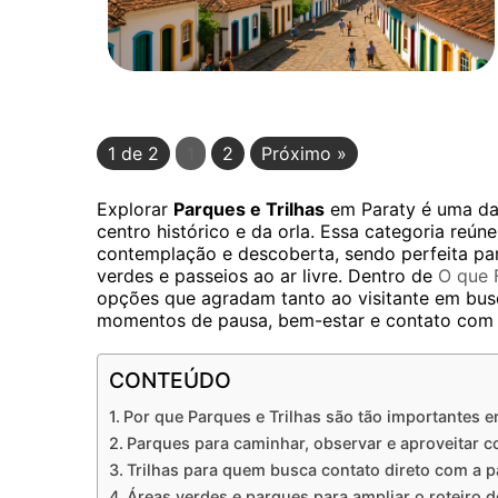
1 de 2
1
2
Próximo »
Explorar
Parques e Trilhas
em Paraty é uma das
centro histórico e da orla. Essa categoria re
contemplação e descoberta, sendo perfeita para
verdes e passeios ao ar livre. Dentro de
O que 
opções que agradam tanto ao visitante em bus
momentos de pausa, bem-estar e contato com 
CONTEÚDO
Por que Parques e Trilhas são tão importantes e
Parques para caminhar, observar e aproveitar 
Trilhas para quem busca contato direto com a 
Áreas verdes e parques para ampliar o roteiro d