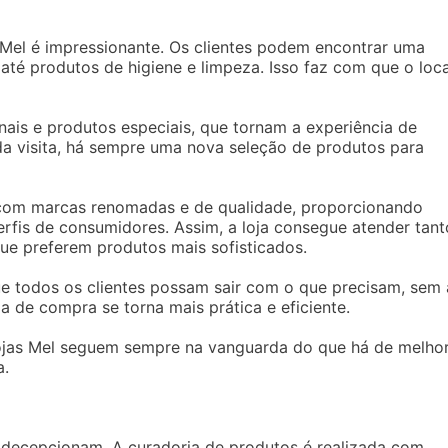
 Mel é impressionante. Os clientes podem encontrar uma
té produtos de higiene e limpeza. Isso faz com que o loca
onais e produtos especiais, que tornam a experiência de
ada visita, há sempre uma nova seleção de produtos para
com marcas renomadas e de qualidade, proporcionando
fis de consumidores. Assim, a loja consegue atender tant
e preferem produtos mais sofisticados.
 todos os clientes possam sair com o que precisam, sem 
ia de compra se torna mais prática e eficiente.
ojas Mel seguem sempre na vanguarda do que há de melho
a.
 decepcionam. A curadoria de produtos é realizada com