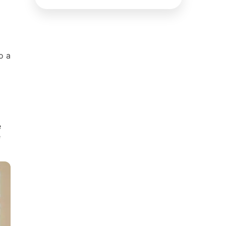
o a
e
e