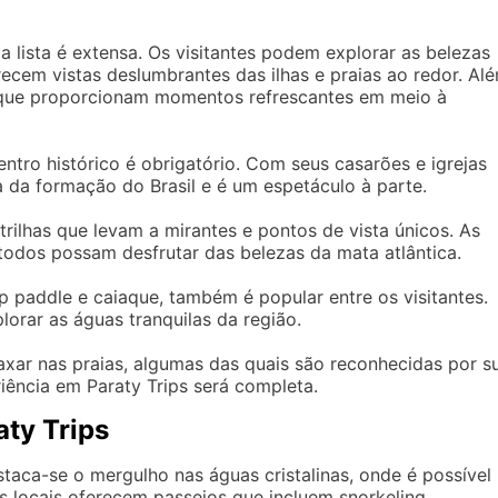
a lista é extensa. Os visitantes podem explorar as belezas
recem vistas deslumbrantes das ilhas e praias ao redor. Al
, que proporcionam momentos refrescantes em meio à
entro histórico é obrigatório. Com seus casarões e igrejas
ria da formação do Brasil e é um espetáculo à parte.
trilhas que levam a mirantes e pontos de vista únicos. As
todos possam desfrutar das belezas da mata atlântica.
 paddle e caiaque, também é popular entre os visitantes.
orar as águas tranquilas da região.
xar nas praias, algumas das quais são reconhecidas por s
riência em Paraty Trips será completa.
aty Trips
staca-se o mergulho nas águas cristalinas, onde é possível
s locais oferecem passeios que incluem snorkeling,