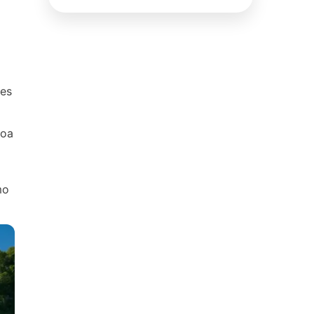
ões
boa
mo