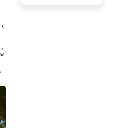
o e
ar
es
e