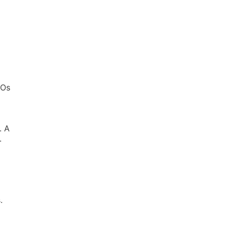
 Os
. A
.
.