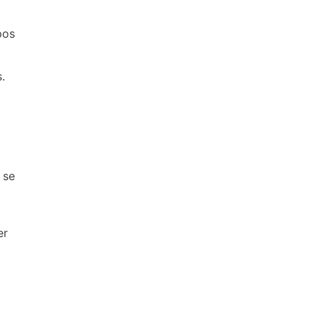
pos
.
 se
er