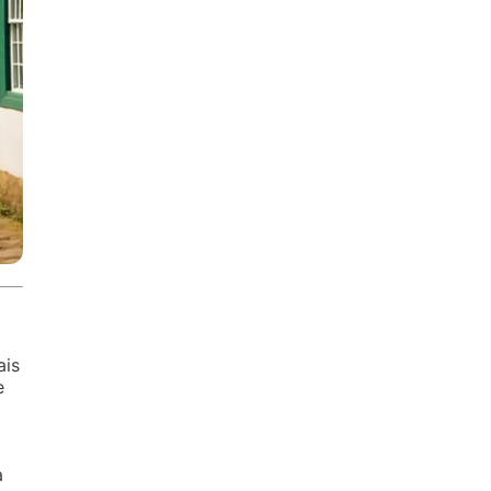
ais
e
a