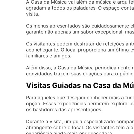
A Casa da Música vai além da música e arquit
agradam a todos os paladares. O espaço cont
visita.
Os menus apresentados são cuidadosamente elab
garante não apenas um sabor excepcional, mas 
Os visitantes podem desfrutar de refeições an
aconchegante. O local proporciona um ótimo e
familiares e amigos.
Além disso, a Casa da Música periodicamente r
convidados trazem suas criações para o público
Visitas Guiadas na Casa da Mú
Para aqueles que desejam conhecer mais a fund
opção. Essas experiências permitem explorar ca
os bastidores das apresentações.
Durante a visita, um guia especializado compa
abrangente sobre o local. Os visitantes têm a o
experiência ainda mais enriquecedora.