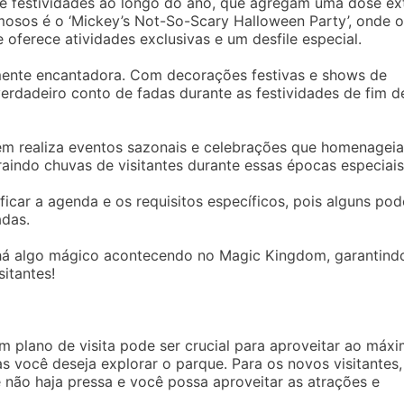
e festividades ao longo do ano, que agregam uma dose ex
mosos é o ‘Mickey’s Not-So-Scary Halloween Party’, onde o
oferece atividades exclusivas e um desfile especial.
lmente encantadora. Com decorações festivas e shows de
rdadeiro conto de fadas durante as festividades de fim d
ém realiza eventos sazonais e celebrações que homenagei
raindo chuvas de visitantes durante essas épocas especiais
ificar a agenda e os requisitos específicos, pois alguns po
adas.
á algo mágico acontecendo no Magic Kingdom, garantind
itantes!
m plano de visita pode ser crucial para aproveitar ao máx
 você deseja explorar o parque. Para os novos visitantes,
 não haja pressa e você possa aproveitar as atrações e