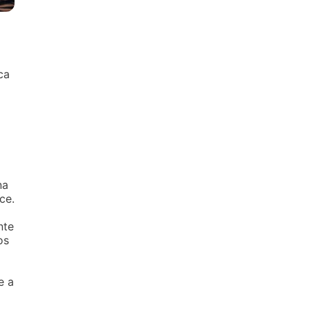
ca
na
ce.
nte
os
e a