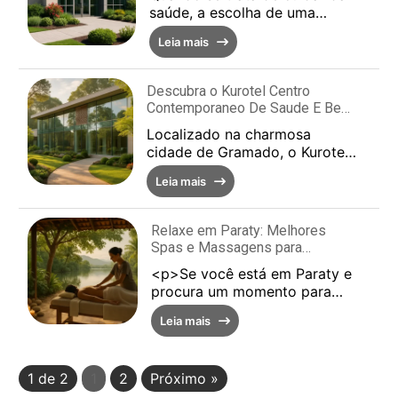
saúde, a escolha de uma
clínica médica de qualidade é
Leia mais
fundamental. A Clínica Médica
Saúde e Bem Estar s...
Descubra o Kurotel Centro
Contemporaneo De Saude E Bem
Estar
Localizado na charmosa
cidade de Gramado, o Kurotel
Centro Contemporaneo De
Leia mais
Saude E Bem Estar é um
refúgio ideal para aqueles que
bu...
Relaxe em Paraty: Melhores
Spas e Massagens para
Revitalizar o Corpo e a Mente
<p>Se você está em Paraty e
procura um momento para
relaxar e recarregar suas
Leia mais
energias, os spas e
massagens da região
oferecem...
1 de 2
1
2
Próximo »