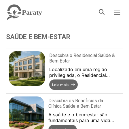
Paraty
SAÚDE E BEM-ESTAR
Descubra o Residencial Saúde &
Bem Estar
Localizado em uma região
privilegiada, o Residencial
Saúde & Bem Estar é um
Leia mais
espaço projetado para
oferecer conforto e
qualidade...
Descubra os Benefícios da
Clínica Saúde e Bem Estar
A saúde e o bem-estar são
fundamentais para uma vida
plena e satisfatória. É por isso