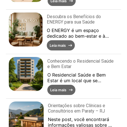
Leia mais
que muitos buscam
alternativas que possam
ajud...
Descubra os Benefícios do
ENERGY para sua Saúde
O ENERGY é um espaço
dedicado ao bem-estar e à
saúde, oferecendo uma
Leia mais
variedade de serviços e
práticas que promovem a
qualidade de vi...
Conhecendo o Residencial Saúde
e Bem Estar
O Residencial Saúde e Bem
Estar é um local que se
destaca pela sua proposta de
Leia mais
proporcionar uma melhor
qualidade de vida aos seus
mo...
Orientações sobre Clínicas e
Consultórios em Paraty – RJ
Neste post, você encontrará
informações valiosas sobre as