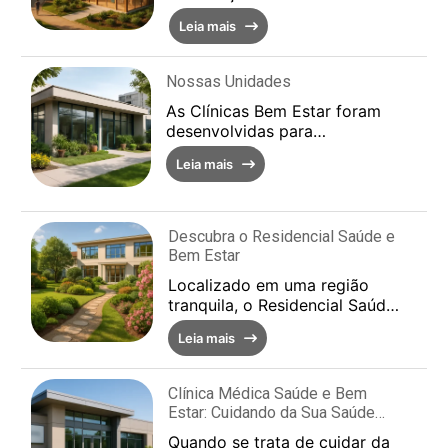
clínicas e consultórios de
Leia mais
saúde disponíveis em Paraty,
RJ. Nossa proposta...
Nossas Unidades
As Clínicas Bem Estar foram
desenvolvidas para
proporcionar um ambiente
Leia mais
acolhedor e de qualidade aos
seus visitantes. Com um
comprom...
Descubra o Residencial Saúde e
Bem Estar
Localizado em uma região
tranquila, o Residencial Saúde
e Bem Estar é um espaço ideal
Leia mais
para quem busca qualidade de
vida e conforto. ...
Clínica Médica Saúde e Bem
Estar: Cuidando da Sua Saúde
com Excelência
Quando se trata de cuidar da