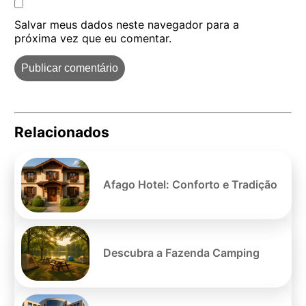
Salvar meus dados neste navegador para a
próxima vez que eu comentar.
Relacionados
Pe
po
Afago Hotel: Conforto e Tradição
Descubra a Fazenda Camping