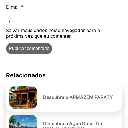
E-mail
*
Salvar meus dados neste navegador para a
próxima vez que eu comentar.
Relacionados
Pe
po
Descubra o ARMAZEM PARATY
Descubra a Água Doce: Um