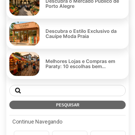
po
Descubra o Mercado Público de
Porto Alegre
Descubra o Estilo Exclusivo da
Cauípe Moda Praia
Melhores Lojas e Compras em
Paraty: 10 escolhas bem
avaliadas
Continue Navegando