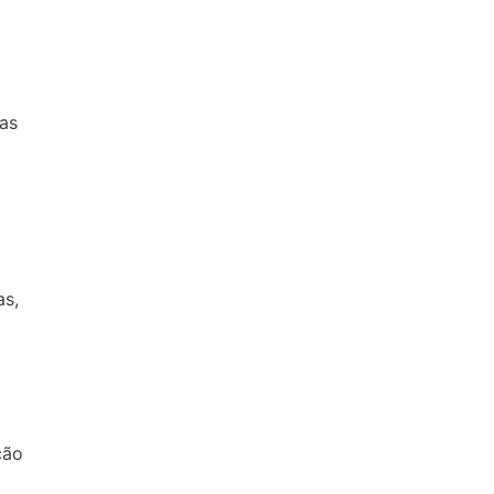
cas
as,
ção