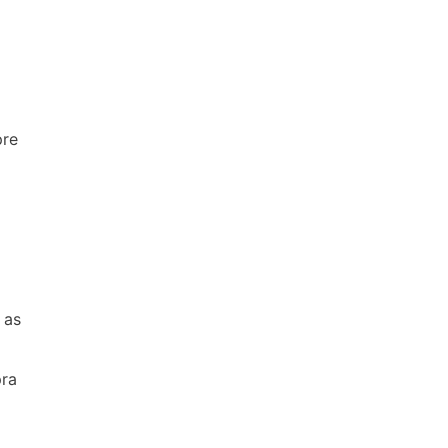
pre
 as
pra