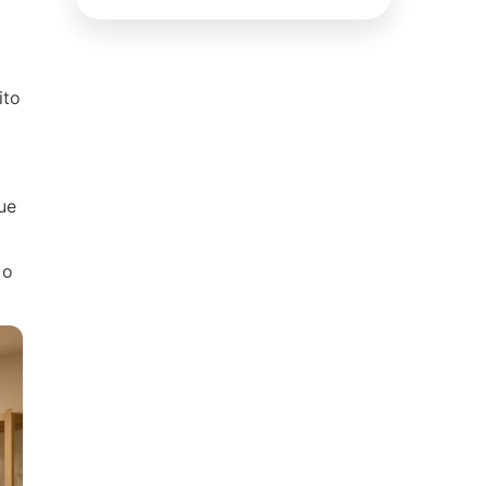
ito
o
ue
 o