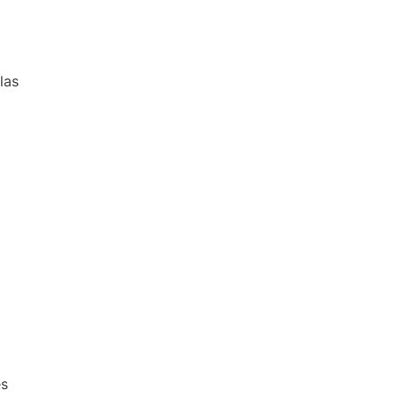
las
es