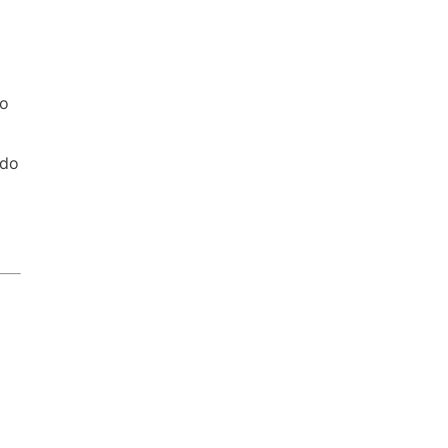
do
ndo