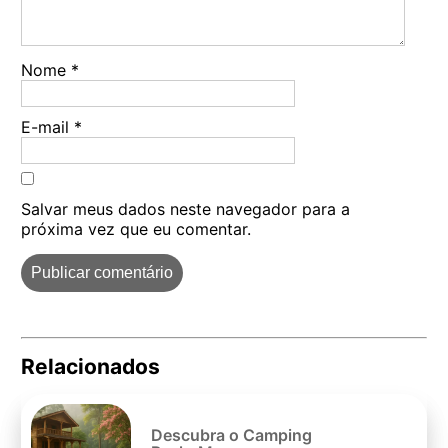
Nome
*
E-mail
*
Salvar meus dados neste navegador para a
próxima vez que eu comentar.
Relacionados
Pe
po
Descubra o Camping