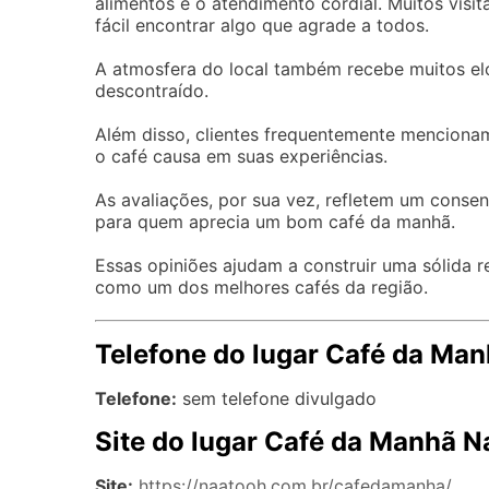
alimentos e o atendimento cordial. Muitos visi
fácil encontrar algo que agrade a todos.
A atmosfera do local também recebe muitos elog
descontraído.
Além disso, clientes frequentemente mencionam
o café causa em suas experiências.
As avaliações, por sua vez, refletem um consen
para quem aprecia um bom café da manhã.
Essas opiniões ajudam a construir uma sólida r
como um dos melhores cafés da região.
Telefone do lugar Café da Ma
Telefone:
sem telefone divulgado
Site do lugar Café da Manhã 
Site:
https://naatooh.com.br/cafedamanha/