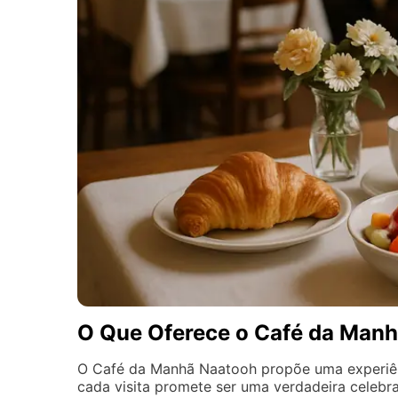
O Que Oferece o Café da Man
O Café da Manhã Naatooh propõe uma experiênci
cada visita promete ser uma verdadeira celebra