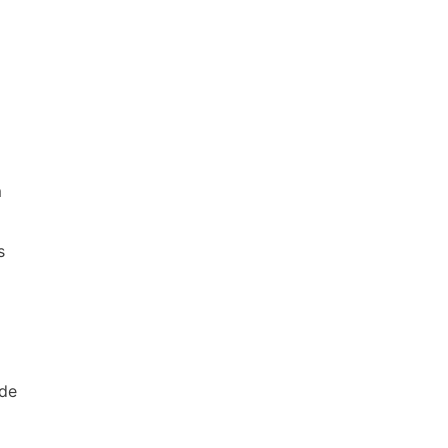
m
s
 de