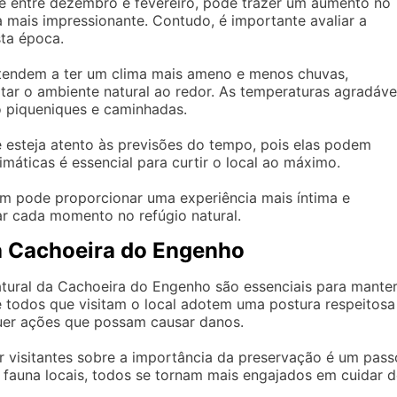
e entre dezembro e fevereiro, pode trazer um aumento no
 mais impressionante. Contudo, é importante avaliar a
sta época.
tendem a ter um clima mais ameno e menos chuvas,
ar o ambiente natural ao redor. As temperaturas agradáve
o piqueniques e caminhadas.
esteja atento às previsões do tempo, pois elas podem
limáticas é essencial para curtir o local ao máximo.
 pode proporcionar uma experiência mais íntima e
ar cada momento no refúgio natural.
a Cachoeira do Engenho
tural da Cachoeira do Engenho são essenciais para mante
e todos que visitam o local adotem uma postura respeitosa
uer ações que possam causar danos.
 visitantes sobre a importância da preservação é um pass
e fauna locais, todos se tornam mais engajados em cuidar 