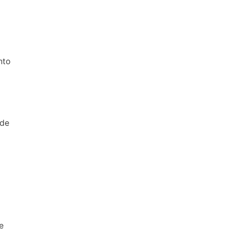
nto
 de
e