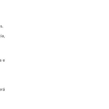
s.
ia,
a e
erá