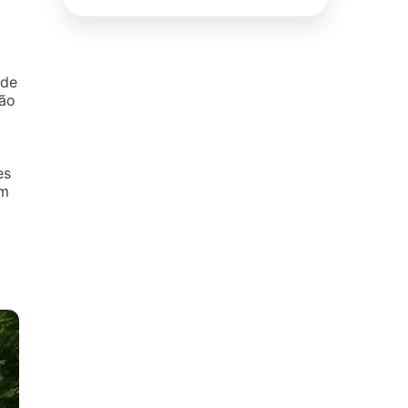
 de
ção
es
em